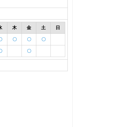
水
木
金
土
日
〇
〇
〇
〇
〇
〇